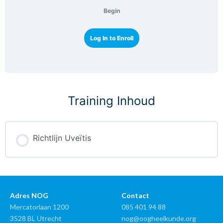
Begin
Log In to Enroll
Training Inhoud
Richtlijn Uveïtis
Adres NOG
Contact
Mercatorlaan 1200
085 401 94 88
3528 BL Utrecht
nog@oogheelkunde.org