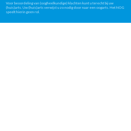
Voor beoordeling van (oogheelkundige) klachten kunt u terecht bij uw
(huis)arts. Uw (huis)arts verwijst u zo nodig door naar een oogarts. Het NOG
speelt hierin geen rol.