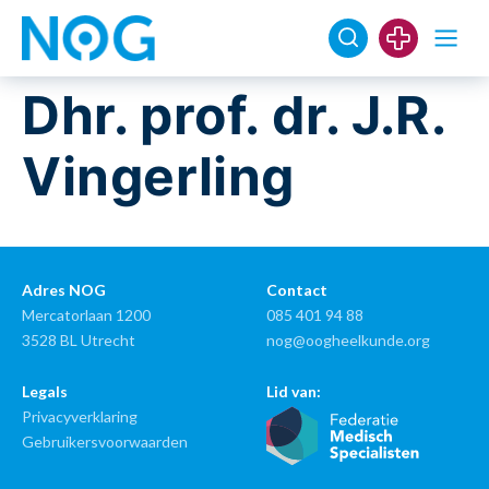
Dhr. prof. dr. J.R.
Vingerling
Adres NOG
Contact
Mercatorlaan 1200
085 401 94 88
3528 BL Utrecht
nog@oogheelkunde.org
Legals
Lid van:
Privacyverklaring
Gebruikersvoorwaarden