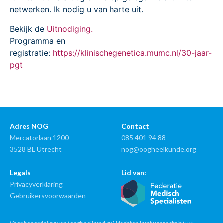
netwerken. Ik nodig u van harte uit.
Bekijk de
Uitnodiging.
Programma en
registratie:
https://klinischegenetica.mumc.nl/30-jaar-
pgt
Adres NOG
Contact
Mercatorlaan 1200
085 401 94 88
3528 BL Utrecht
nog@oogheelkunde.org
Legals
Lid van:
Privacyverklaring
Gebruikersvoorwaarden
Voor beoordeling van (oogheelkundige) klachten kunt u terecht bij uw