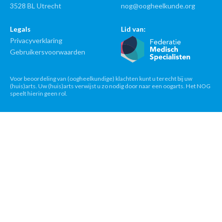
3528 BL Utrecht
nog@oogheelkunde.org
Legals
Lid van:
Privacyverklaring
Gebruikersvoorwaarden
Voor beoordeling van (oogheelkundige) klachten kunt u terecht bij uw
(huis)arts. Uw (huis)arts verwijst u zo nodig door naar een oogarts. Het NOG
speelt hierin geen rol.