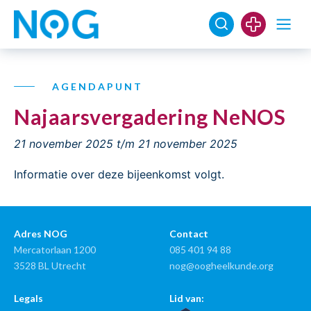
AGENDAPUNT
Najaarsvergadering NeNOS
21 november 2025
t/m 21 november 2025
Informatie over deze bijeenkomst volgt.
Adres NOG
Contact
Mercatorlaan 1200
085 401 94 88
3528 BL Utrecht
nog@oogheelkunde.org
Legals
Lid van: