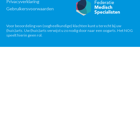
Privacyverklaring
Gebruikersvoorwaarden
Voor beoordeling van (oogheelkundige) klachten kunt u terecht bij uw
(huis)arts. Uw (huis)arts verwijst u zo nodig door naar een oogarts. Het NOG
speelt hierin geen rol.