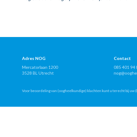
Adres NOG
Contact
Mercatorlaan 1200
085 401 94 
3528 BL Utrecht
nog@ooghee
Voor beoordeling van (oogheelkundige) klachten kunt u terecht bij uw (h