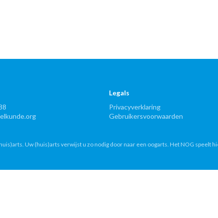
Legals
88
Privacyverklaring
lkunde.org
Gebruikersvoorwaarden
uis)arts. Uw (huis)arts verwijst u zo nodig door naar een oogarts. Het NOG speelt hi