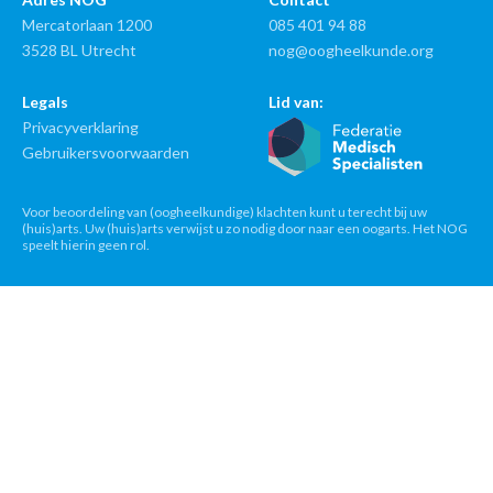
Mercatorlaan 1200
085 401 94 88
3528 BL Utrecht
nog@oogheelkunde.org
Legals
Lid van:
Privacyverklaring
Gebruikersvoorwaarden
Voor beoordeling van (oogheelkundige) klachten kunt u terecht bij uw
(huis)arts. Uw (huis)arts verwijst u zo nodig door naar een oogarts. Het NOG
speelt hierin geen rol.