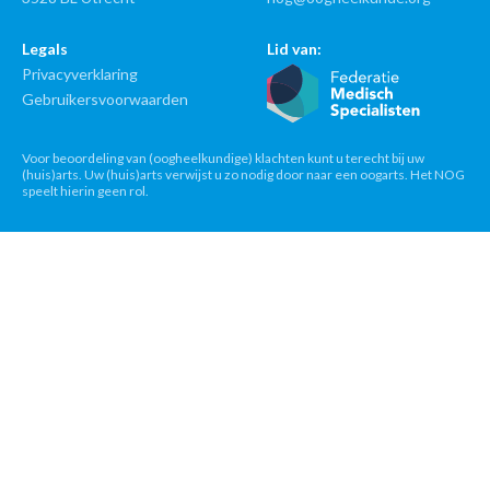
Legals
Lid van:
Privacyverklaring
Gebruikersvoorwaarden
Voor beoordeling van (oogheelkundige) klachten kunt u terecht bij uw
(huis)arts. Uw (huis)arts verwijst u zo nodig door naar een oogarts. Het NOG
speelt hierin geen rol.