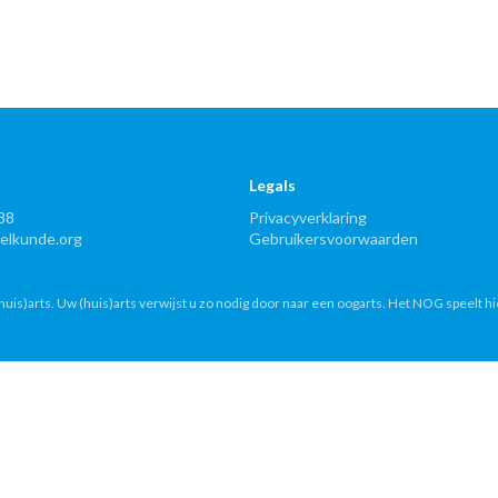
Legals
88
Privacyverklaring
lkunde.org
Gebruikersvoorwaarden
uis)arts. Uw (huis)arts verwijst u zo nodig door naar een oogarts. Het NOG speelt hi