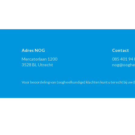
Adres NOG
Contact
Mercatorlaan 1200
085 401 94 
3528 BL Utrecht
nog@ooghee
Voor beoordeling van (oogheelkundige) klachten kunt u terecht bij uw (h