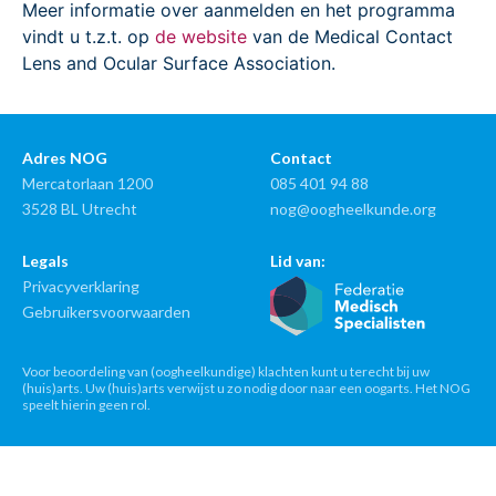
Meer informatie over aanmelden en het programma
vindt u t.z.t. op
de website
van de Medical Contact
Lens and Ocular Surface Association.
Adres NOG
Contact
Mercatorlaan 1200
085 401 94 88
3528 BL Utrecht
nog@oogheelkunde.org
Legals
Lid van:
Privacyverklaring
Gebruikersvoorwaarden
Voor beoordeling van (oogheelkundige) klachten kunt u terecht bij uw
(huis)arts. Uw (huis)arts verwijst u zo nodig door naar een oogarts. Het NOG
speelt hierin geen rol.