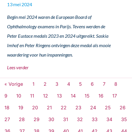
13 mei 2024
Begin mei 2024 waren de European Board of
Ophthalmology examens in Parijs. Tevens werden de
Peter Eustace medals 2023 en 2024 uitgereikt. Saskia
Imhof en Peter Ringens ontvingen deze medal als mooie
waardering voor hun inspanningen.
Lees verder
« Vorige
1
2
3
4
5
6
7
8
9
10
11
12
13
14
15
16
17
18
19
20
21
22
23
24
25
26
27
28
29
30
31
32
33
34
35
36
37
38
39
40
41
42
43
44