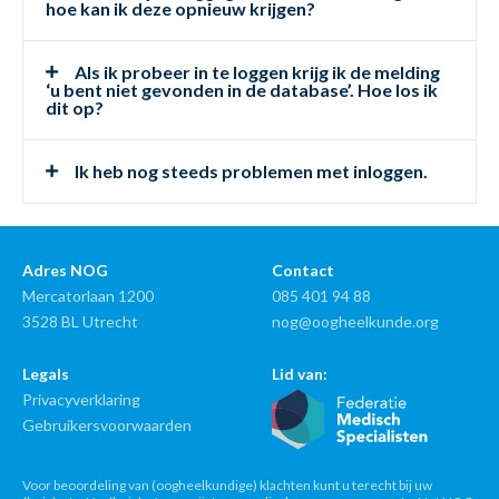
hoe kan ik deze opnieuw krijgen?
Als ik probeer in te loggen krijg ik de melding
‘u bent niet gevonden in de database’. Hoe los ik
dit op?
Ik heb nog steeds problemen met inloggen.
Adres NOG
Contact
Mercatorlaan 1200
085 401 94 88
3528 BL Utrecht
nog@oogheelkunde.org
Legals
Lid van:
Privacyverklaring
Gebruikersvoorwaarden
Voor beoordeling van (oogheelkundige) klachten kunt u terecht bij uw