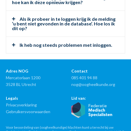
hoe kan ik deze opnieuw krijgen?
Als ik probeer in te loggen krijg ik de melding
‘u bent niet gevonden in de database’. Hoe los ik
dit op?
Ik heb nog steeds problemen met inloggen.
Adres NOG
Contact
Mercatorlaan 1200
085 401 94 88
3528 BL Utrecht
nog@oogheelkunde.org
Legals
Lid van:
Privacyverklaring
Gebruikersvoorwaarden
Voor beoordeling van (oogheelkundige) klachten kunt u terecht bij uw