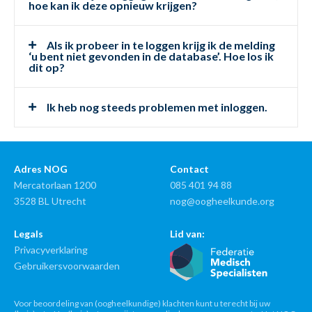
hoe kan ik deze opnieuw krijgen?
Als ik probeer in te loggen krijg ik de melding
‘u bent niet gevonden in de database’. Hoe los ik
dit op?
Ik heb nog steeds problemen met inloggen.
Adres NOG
Contact
Mercatorlaan 1200
085 401 94 88
3528 BL Utrecht
nog@oogheelkunde.org
Legals
Lid van:
Privacyverklaring
Gebruikersvoorwaarden
Voor beoordeling van (oogheelkundige) klachten kunt u terecht bij uw